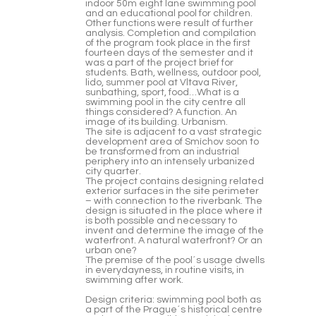
indoor 50m eight lane swimming pool
and an educational pool for children.
Other functions were result of further
analysis. Completion and compilation
of the program took place in the first
fourteen days of the semester and it
was a part of the project brief for
students. Bath, wellness, outdoor pool,
lido, summer pool at Vltava River,
sunbathing, sport, food…What is a
swimming pool in the city centre all
things considered? A function. An
image of its building. Urbanism.
The site is adjacent to a vast strategic
development area of Smíchov soon to
be transformed from an industrial
periphery into an intensely urbanized
city quarter.
The project contains designing related
exterior surfaces in the site perimeter
– with connection to the riverbank. The
design is situated in the place where it
is both possible and necessary to
invent and determine the image of the
waterfront. A natural waterfront? Or an
urban one?
The premise of the pool´s usage dwells
in everydayness, in routine visits, in
swimming after work.
Design criteria: swimming pool both as
a part of the Prague´s historical centre