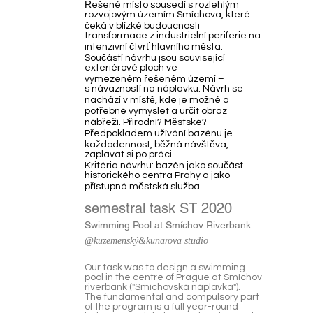
Řešené místo sousedí s rozlehlým
rozvojovým územím Smíchova, které
čeká v blízké budoucnosti
transformace z industrielní periferie na
intenzivní čtvrť hlavního města.
Součástí návrhu jsou související
exteriérové ploch ve
vymezeném řešeném území –
s návazností na náplavku. Návrh se
nachází v místě, kde je možné a
potřebné vymyslet a určit obraz
nábřeží. Přírodní? Městské?
Předpokladem užívání bazénu je
každodennost, běžná návštěva,
zaplavat si po práci.
Kritéria návrhu: bazén jako součást
historického centra Prahy a jako
přístupná městská služba.
semestral task ST 2020
Swimming Pool at Smíchov Riverbank
@kuzemenský&kunarova studio
Our task was to design a swimming
pool in the centre of Prague at Smíchov
riverbank ("Smíchovská náplavka").
The fundamental and compulsory part
of the program is a full year-round