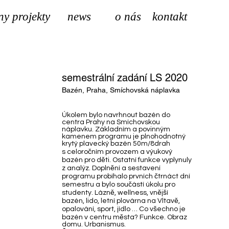
ny projekty
news
o nás
kontakt
semestrální zadání LS 2020
Bazén, Praha, Smíchovská náplavka
Úkolem bylo navrhnout bazén do
centra Prahy na Smíchovskou
náplavku. Základním a povinným
kamenem programu je plnohodnotný
krytý plavecký bazén 50m/8drah
s celoročním provozem a výukový
bazén pro děti. Ostatní funkce vyplynuly
z analýz. Doplnění a sestavení
programu probíhalo prvních čtrnáct dní
semestru a bylo součástí úkolu pro
studenty. Lázně, wellness, vnější
bazén, lido, letní plovárna na Vltavě,
opalování, sport, jídlo … Co všechno je
bazén v centru města? Funkce. Obraz
domu. Urbanismus.