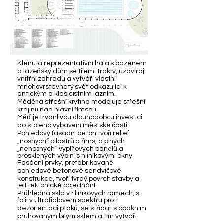
Klenutá reprezentativní hala s bazénem
a lázeňský dům se třemi trakty, uzavírají
vnitřní zahradu a vytváří vlastní
mnohovrstevnatý svět odkazující k
antickým a klasicistním lázním.
Měděná střešní krytina modeluje střešní
krajinu nad hlavní římsou.
Měď je trvanlivou dlouhodobou investici
do stálého vybavení městské části.
Pohledový fasádní beton tvoří reliéf
„nosných“ pilastrů a říms, a plných
„nenosných“ výplňových panelů a
prosklených výplní s hliníkovými okny.
Fasádní prvky, prefabrikované
pohledové betonové sendvičové
konstrukce, tvoří tvrdý povrch stavby a
její tektonické pojednání.
Průhledná skla v hliníkových rámech, s
folií v ultrafialovém spektru proti
dezorientaci ptáků, se střídají s opakním
pruhovaným bílým sklem a tím vytváří