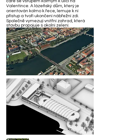
čáře se vstupem kolmým k ulici na
Valentince.
A lázeňský dům, který je
orientován kolmo k řece, lemuje k ní
přístup a tvoří ukončení nábřežní zdi.
Společně vymezují vnitřní zahrad, která
stavbu propojuje s okolní zelení.