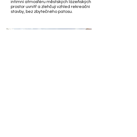
intimní atmosféru městských lázeňských
prostor uvnitř a zlehčují vzhled rekreační
stavby, bez zbytečného patosu.