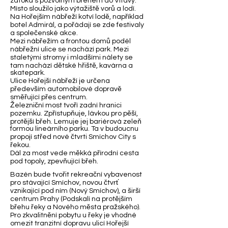
zátoka s pozvolným břehem do Vltavy.
Místo sloužilo jako výtažiště vorů a lodí.
Na Hořejším nábřeží kotví lodě, například
botel Admirál, a pořádají se zde festivaly
a společenské akce.
Mezi nábřežím a frontou domů podél
nábřežní ulice se nachází park. Mezi
staletými stromy i mladšími nálety se
tam nachází dětské hřiště, kavárna a
skatepark.
Ulice Hořejší nábřeží je určena
především automobilové dopravě
směřující přes centrum.
Železniční most tvoří zadní hranici
pozemku. Zpřístupňuje, lávkou pro pěší,
protější břeh. Lemuje jej bariérová zeleň
formou lineárního parku. Ta v budoucnu
propojí střed nové čtvrti Smíchov City s
řekou.
Dál za most vede měkká přírodní cesta
pod topoly, zpevňující břeh.
Bazén bude tvořit rekreační vybavenost
pro stávající Smíchov, novou čtvrť
vznikající pod ním (Nový Smíchov), a širší
centrum Prahy (Podskalí na protějším
břehu řeky a Nového města pražského).
Pro zkvalitnění pobytu u řeky je vhodné
omezit tranzitní dopravu ulicí Hořejší