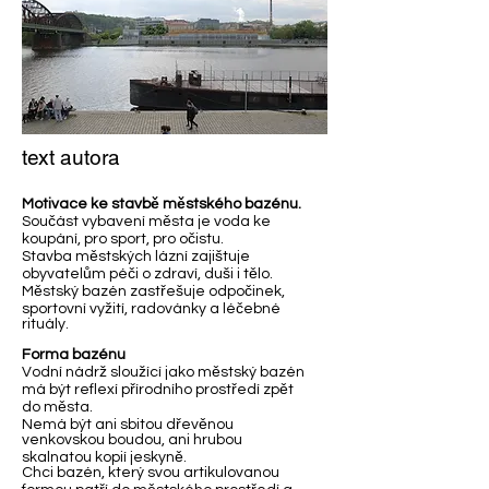
text autora
Motivace ke stavbě městského bazénu.
Součást vybavení města je voda ke
koupání, pro sport, pro očistu.
Stavba městských lázní zajištuje
obyvatelům péči o zdraví, duši i tělo.
Městský bazén zastřešuje odpočinek,
sportovní vyžití, radovánky a léčebné
rituály.
Forma bazénu
Vodní nádrž sloužící jako městský bazén
má být reflexí přírodního prostředí zpět
do města.
Nemá být ani sbitou dřevěnou
venkovskou boudou, ani hrubou
skalnatou kopií jeskyně.
Chci bazén, který svou artikulovanou