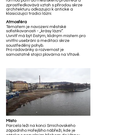
formou patří do městského prostředí a
zprostředkovává vztah s přírodou skrze
architekturu odkazující k antické a
klasicizující tradici lázní.
Atmosféra
Tématem je navození městské
sofistikovanosti - „krásy lázní“.
Uvnitř má být čistým, klidným místem pro
vnitřní usebrání a meditaci skrze
soustředěný pohyb.
Pro radovánky a rozvernost je
samostatně stojící plovárna na Vltavě.
Místo
Parcela leží na konci Smíchovského
západního Hořejšího nábřeží, kde je