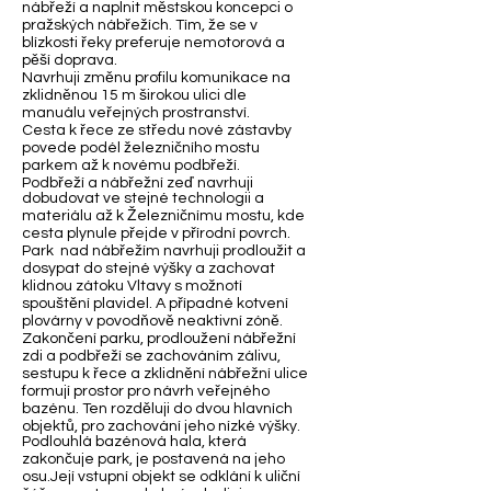
nábřeží a naplnit městskou koncepci o
pražských nábřežích. Tím, že se v
blízkosti řeky preferuje nemotorová a
pěší doprava.
Navrhuji změnu profilu komunikace na
zklidněnou 15 m širokou ulici dle
manuálu veřejných prostranství.
Cesta k řece ze středu nové zástavby
povede podél železničního mostu
parkem až k novému podbřeží.
Podbřeží a nábřežní zeď navrhuji
dobudovat ve stejné technologii a
materiálu až k Železničnímu mostu, kde
cesta plynule přejde v přírodní povrch.
Park nad nábřežím navrhuji prodloužit a
dosypat do stejné výšky a zachovat
klidnou zátoku Vltavy s možnotí
spouštění plavidel. A případné kotvení
plovárny v povodňově neaktivní zóně.
Zakončení parku, prodloužení nábřežní
zdi a podbřeží se zachováním zálivu,
sestupu k řece a zklidnění nábřežní ulice
formují prostor pro návrh veřejného
bazénu. Ten rozděluji do dvou hlavních
objektů, pro zachování jeho nízké výšky.
Podlouhlá bazénová hala, která
zakončuje park, je postavená na jeho
osu.Její vstupní objekt se odklání k uliční