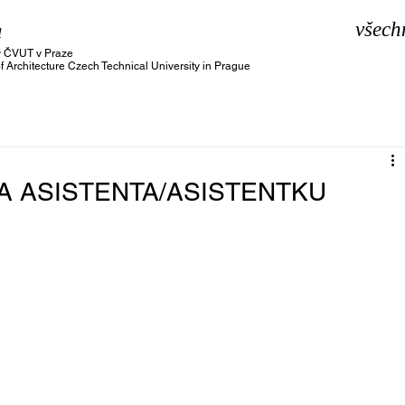
a
všech
ury ČVUT v Praze
of Architecture Czech Technical University in Prague
A ASISTENTA/ASISTENTKU