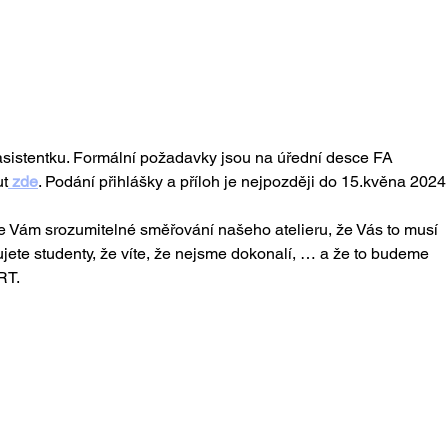
sistentku. Formální požadavky jsou na úřední desce FA 
ut
 zde
. Podání přihlášky a příloh je nejpozději do 15.kvěna 2024
je Vám srozumitelné směřování našeho atelieru, že Vás to musí 
ujete studenty, že víte, že nejsme dokonalí, … a že to budeme 
RT.