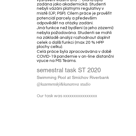
vystavění vlastní atd … Úloha byla
zadána jako akademická. Studenti
nebyli vázáni platnými regulativy v
místě (ÚP, PSP). Cílem práce je prověřit
potenciál parcely a především
odpovědět na otázky zadání.
Jiná funkce než bydlení (a jeho zázemí)
nebyla požadována. Studenti se mohli
na základě analýz rozhodnout doplnit
celek o další funkci (max 20 % HPP
plochy celku).
Celá práce byla zpracovávána v době
COVID-19 pandemie v on-line distanční
výuce na MS Teams.
semestral task ST 2020
Swimming Pool at Smíchov Riverbank
@kuzemenský&kunarova studio
Our task was xxxxxxxxxxxxxxxx