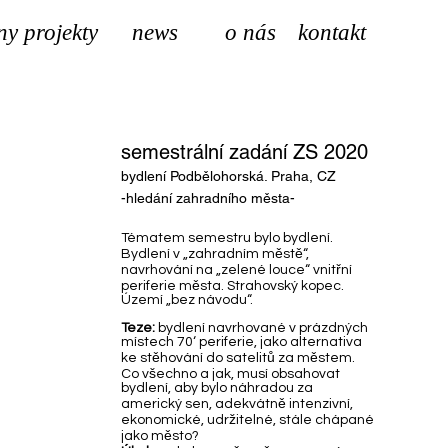
ny projekty
news
o nás
kontakt
semestrální zadání ZS 2020
bydlení Podbělohorská. Praha, CZ
-hledání zahradního města-
Tématem semestru bylo bydlení.
Bydlení v „zahradním městě“,
navrhování na „zelené louce“ vnitřní
periferie města. Strahovský kopec.
Území „bez návodu“.
Teze:
bydlení navrhované v prázdných
místech 70‘ periferie, jako alternativa
ke stěhování do satelitů za městem.
Co všechno a jak, musí obsahovat
bydlení, aby bylo náhradou za
americký sen, adekvátně intenzivní,
ekonomické, udržitelné, stále chápané
jako město?