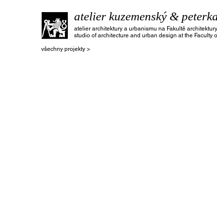
atelier kuzemenský & peterk
atelier architektury a urbanismu na Fakultě architekt
studio of architecture and urban design at the Faculty 
všechny projekty >
Jan Čech
Adam Dvořák
Markéta Kašparová
Silvie Krčilová
diplomní
projekt