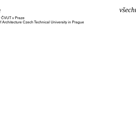
a
všech
ury ČVUT v Praze
of Architecture Czech Technical University in Prague
Kateřina Hodková
Jáchym Jánský
diplomní
bakalářský
projekt
projekt
Lenka Levíčková
Oto Melter
realizační
projekt