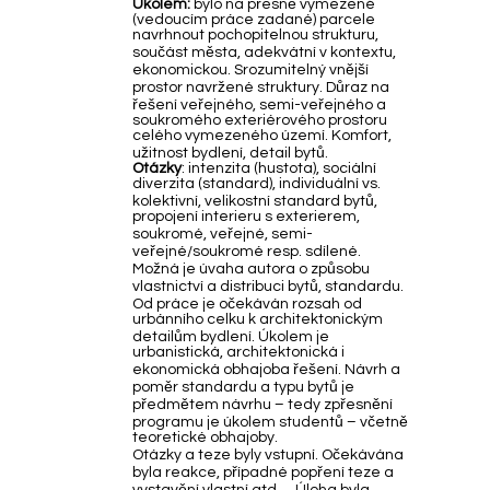
Úkolem:
bylo na přesně vymezené
(vedoucím práce zadané) parcele
navrhnout pochopitelnou strukturu,
součást města, adekvátní v kontextu,
ekonomickou. Srozumitelný vnější
prostor navržené struktury. Důraz na
řešení veřejného, semi-veřejného a
soukromého exteriérového prostoru
celého vymezeného území. Komfort,
ková
užitnost bydlení, detail bytů.
Otázky
: intenzita (hustota), sociální
diverzita (standard), individuální vs.
kolektivní, velikostní standard bytů,
propojení interieru s exterierem,
soukromé, veřejné, semi-
veřejné/soukromé resp. sdílené.
Možná je úvaha autora o způsobu
vlastnictví a distribuci bytů, standardu.
Od práce je očekáván rozsah od
urbánního celku k architektonickým
detailům bydlení. Úkolem je
urbanistická, architektonická i
ekonomická obhajoba řešení. Návrh a
poměr standardu a typu bytů je
předmětem návrhu – tedy zpřesnění
programu je úkolem studentů – včetně
teoretické obhajoby.
Otázky a teze byly vstupní. Očekávána
byla reakce, případné popření teze a