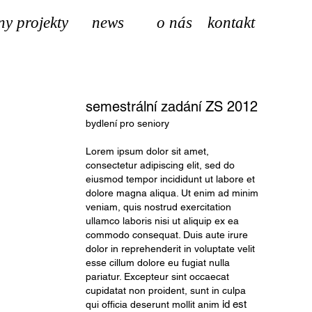
ny projekty
news
o nás
kontakt
semestrální zadání ZS 2012
bydlení pro seniory
Lorem ipsum dolor sit amet,
consectetur adipiscing elit, sed do
eiusmod tempor incididunt ut labore et
dolore magna aliqua. Ut enim ad minim
veniam, quis nostrud exercitation
ullamco laboris nisi ut aliquip ex ea
commodo consequat. Duis aute irure
dolor in reprehenderit in voluptate velit
esse cillum dolore eu fugiat nulla
pariatur. Excepteur sint occaecat
cupidatat non proident, sunt in culpa
id est
qui officia deserunt mollit anim