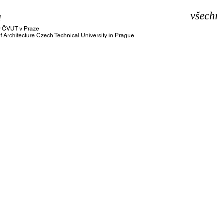
a
všech
ury ČVUT v Praze
of Architecture Czech Technical University in Prague
František Gattermayer
Ondřej Hart
bakalářský
projekt
Magdaléna Havlová
Miloš Hlaváček