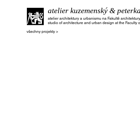
atelier kuzemenský & peterk
atelier architektury a urbanismu na Fakultě architekt
studio of architecture and urban design at the Faculty 
všechny projekty >
Myro Bachura
Filip Cichý
bakalářský
projekt
Vojtěch Hasalík
Hana Havlová
bakalářský
realizační
projekt
projekt