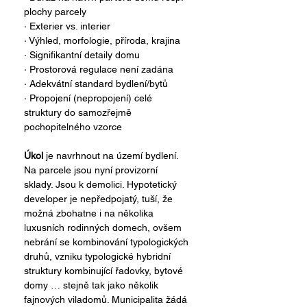
plochy parcely
· Exterier vs. interier
· Výhled, morfologie, příroda, krajina
· Signifikantní detaily domu
· Prostorová regulace není zadána
· Adekvátní standard bydlení/bytů
· Propojení (nepropojení) celé 
struktury do samozřejmě 
pochopitelného vzorce
Úkol
 je navrhnout na území bydlení. 
Na parcele jsou nyní provizorní 
sklady. Jsou k demolici. Hypotetický 
developer je nepředpojatý, tuší, že 
možná zbohatne i na několika 
luxusních rodinných domech, ovšem 
nebrání se kombinování typologických 
druhů, vzniku typologické hybridní 
struktury kombinující řadovky, bytové 
domy … stejně tak jako několik 
fajnových viladomů. Municipalita žádá 