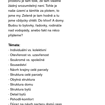
prostoru je tam tolik, že tam vlastně 
žádný srozumitelný není. Tohle je 
naše území a támhle za plotem, to 
jsme my. Zeleně je tam hodně a tu 
jsme vždycky chtěli. Do křoví! A domy. 
Budou to bytovky, řadovky, rodináče 
nad vodopády, anebo fakt na něco 
přijdeme?
Témata:
· Individuální vs. kolektivní 
· Otevřenost vs. uzavřenost
· Soukromé vs. společné 
· Sousedství
· Návrh krajiny celé parcely
· Struktura celé parcely
· Obytná struktura
· Struktura domu
· Struktura bytů
· Detail bytů
· Pohodlí-komfort
· Důraz na návrh parteru domů resp. 