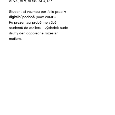
ATVZ, ATV, ATSS, ATU, DP
Studenti si vezmou portfolio prací 
v 
digitální podobě
 (max 20MB).
Po prezentaci proběhne výběr 
studentů do atelieru - výsledek bude 
druhý den dopoledne rozeslán 
mailem.