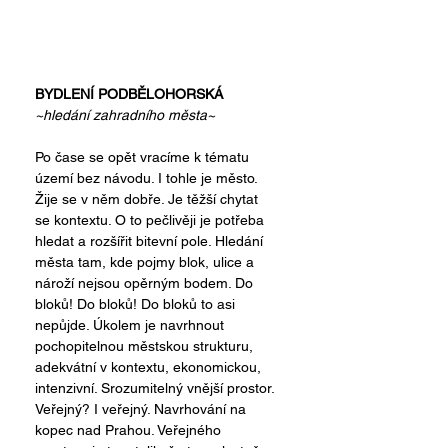
BYDLENÍ PODBĚLOHORSKÁ
~hledání zahradního města~
Po čase se opět vracíme k tématu 
území bez návodu. I tohle je město. 
Žije se v něm dobře. Je těžší chytat 
se kontextu. O to pečlivěji je potřeba 
hledat a rozšířit bitevní pole. Hledání 
města tam, kde pojmy blok, ulice a 
nároží nejsou opěrným bodem. Do 
bloků! Do bloků! Do bloků to asi 
nepůjde. Úkolem je navrhnout 
pochopitelnou městskou strukturu, 
adekvátní v kontextu, ekonomickou, 
intenzivní. Srozumitelný vnější prostor. 
Veřejný? I veřejný. Navrhování na 
kopec nad Prahou. Veřejného 