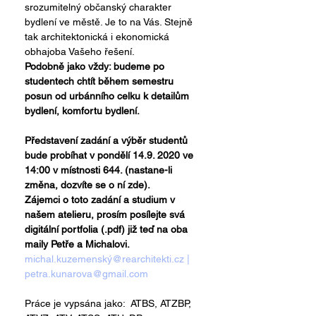
srozumitelný občanský charakter 
bydlení ve městě. Je to na Vás. Stejně 
tak architektonická i ekonomická 
obhajoba Vašeho řešení.
Podobně jako vždy: budeme po 
studentech chtít během semestru 
posun od urbánního celku k detailům 
bydlení, komfortu bydlení.
Představení zadání a výběr studentů 
bude probíhat v pondělí 14.9. 2020 ve 
14:00 v místnosti 644. (nastane-li 
změna, dozvíte se o ní zde).
Zájemci o toto zadání a studium v 
našem atelieru, prosím posílejte svá 
digitální portfolia (.pdf) již teď na oba 
maily Petře a Michalovi.
michal.kuzemenský@rearchitekti.cz | 
petra.kunarova@gmail.com
Práce je vypsána jako:  ATBS, ATZBP, 