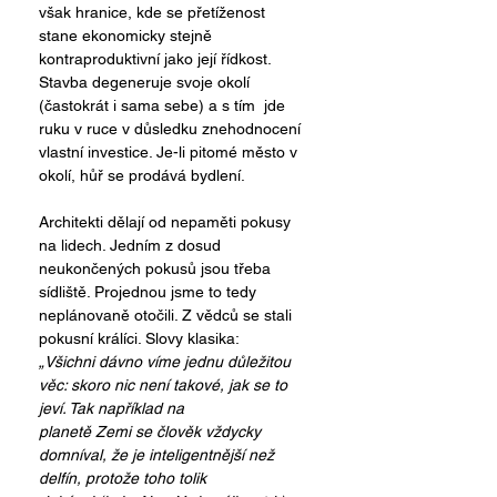
však hranice, kde se přetíženost 
stane ekonomicky stejně 
kontraproduktivní jako její řídkost. 
Stavba degeneruje svoje okolí 
(častokrát i sama sebe) a s tím  jde 
ruku v ruce v důsledku znehodnocení 
vlastní investice. Je-li pitomé město v 
okolí, hůř se prodává bydlení. 
Architekti dělají od nepaměti pokusy 
na lidech. Jedním z dosud 
neukončených pokusů jsou třeba 
sídliště. Projednou jsme to tedy 
neplánovaně otočili. Z vědců se stali 
pokusní králíci. Slovy klasika:
„Všichni dávno víme jednu důležitou 
věc: skoro nic není takové, jak se to 
jeví. Tak například na
planetě Zemi se člověk vždycky 
domníval, že je inteligentnější než 
delfín, protože toho tolik