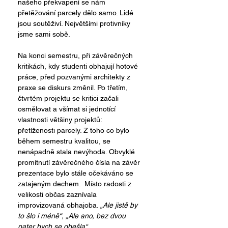
našeho překvapení se nám 
přetěžování parcely dělo samo. Lidé 
jsou soutěživí. Největšími protivníky 
jsme sami sobě.
Na konci semestru, při závěrečných 
kritikách, kdy studenti obhajují hotové 
práce, před pozvanými architekty z 
praxe se diskurs změnil. Po třetím, 
čtvrtém projektu se kritici začali 
osmělovat a všímat si jednotící 
vlastnosti většiny projektů: 
přetíženosti parcely. Z toho co bylo 
během semestru kvalitou, se 
nenápadně stala nevýhoda. Obvyklé 
promítnutí závěrečného čísla na závěr 
prezentace bylo stále očekáváno se 
zatajeným dechem.  Místo radosti z 
velikosti občas zaznívala 
improvizovaná obhajoba. 
„Ale jistě by 
to šlo i méně“, „Ale ano, bez dvou 
pater bych se obešla“ …