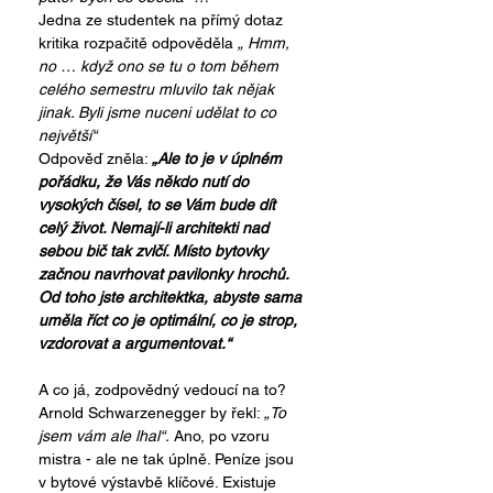
Jedna ze studentek na přímý dotaz 
kritika rozpačitě odpověděla 
„ Hmm, 
no … když ono se tu o tom během 
celého semestru mluvilo tak nějak 
jinak. Byli jsme nuceni udělat to co 
největší“
Odpověď zněla: 
„Ale to je v úplném 
pořádku, že Vás někdo nutí do 
vysokých čísel, to se Vám bude dít 
celý život. Nemají-li architekti nad 
sebou bič tak zvlčí. Místo bytovky 
začnou navrhovat pavilonky hrochů. 
Od toho jste architektka, abyste sama 
uměla říct co je optimální, co je strop, 
vzdorovat a argumentovat.“
A co já, zodpovědný vedoucí na to? 
Arnold Schwarzenegger by řekl: 
„To 
jsem vám ale lhal“.
 Ano, po vzoru 
mistra - ale ne tak úplně. Peníze jsou 
v bytové výstavbě klíčové. Existuje 