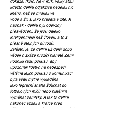
dokázal (kolo, New York, války atd.), 
kdežto delfíni odjakživa nedělali nic 
jiného, než se mrskali ve
vodě a žili si jako prasata v žitě. A 
naopak - delfíni byli odevždy 
přesvědčení, že jsou daleko
inteligentnější než člověk, a to z 
přesně stejných důvodů.
Zvláštní je, že delfíni už delší dobu 
věděli o zkáze hrozící planetě Zemi. 
Podnikli řadu pokusů, aby
upozornili lidstvo na nebezpečí, 
většina jejich pokusů o komunikaci 
byla však mylně vykládána
jako legrační snaha žďuchat do 
fotbalových míčů nebo pištěním 
vymáhat pamlsky. A tak to delfíni
nakonec vzdali a krátce před 
příchodem Vogonů opustili vlastními 
silami Zemi.
Poslední sdělení delfínů lidem bylo 
mylně chápáno jako mimořádně 