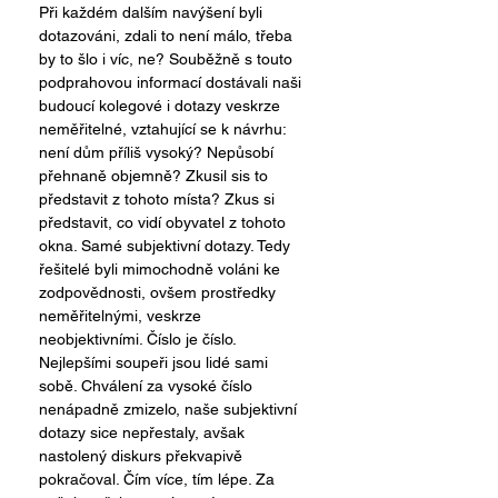
Při každém dalším navýšení byli 
dotazováni, zdali to není málo, třeba 
by to šlo i víc, ne? Souběžně s touto 
podprahovou informací dostávali naši 
budoucí kolegové i dotazy veskrze 
neměřitelné, vztahující se k návrhu: 
není dům příliš vysoký? Nepůsobí 
přehnaně objemně? Zkusil sis to 
představit z tohoto místa? Zkus si 
představit, co vidí obyvatel z tohoto 
okna. Samé subjektivní dotazy. Tedy 
řešitelé byli mimochodně voláni ke 
zodpovědnosti, ovšem prostředky 
neměřitelnými, veskrze 
neobjektivními. Číslo je číslo. 
Nejlepšími soupeři jsou lidé sami 
sobě. Chválení za vysoké číslo 
nenápadně zmizelo, naše subjektivní 
dotazy sice nepřestaly, avšak 
nastolený diskurs překvapivě 
pokračoval. Čím více, tím lépe. Za 