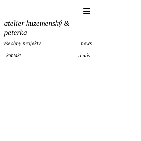
atelier kuzemenský &
peterka
všechny projekty
news
kontakt
o nás
ZS2025
LS2025
bydlení
Zemědělství
na
Povltavská
Stráži,
Život
v
Ráji,
Braník
ZS2024
ZS2024